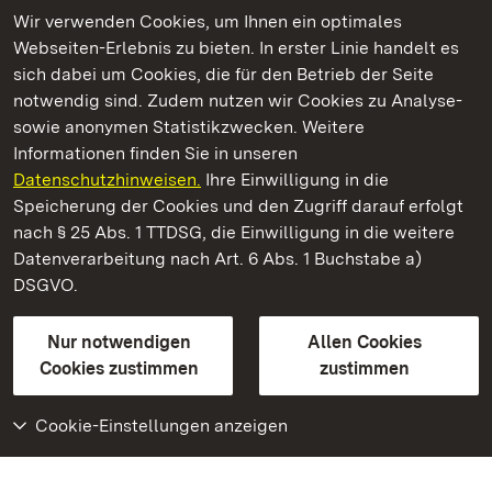
Wir verwenden Cookies, um Ihnen ein optimales
Webseiten-Erlebnis zu bieten. In erster Linie handelt es
Kommen. Staunen. Genießen.
sich dabei um Cookies, die für den Betrieb der Seite
notwendig sind. Zudem nutzen wir Cookies zu Analyse-
sowie anonymen Statistikzwecken. Weitere
Informationen finden Sie in unseren
Datenschutzhinweisen.
Ihre Einwilligung in die
Kloster und Schloss Salem
Speicherung der Cookies und den Zugriff darauf erfolgt
nach § 25 Abs. 1 TTDSG, die Einwilligung in die weitere
Staatliche Schlösser und Gärten Baden-Württemberg
Datenverarbeitung nach Art. 6 Abs. 1 Buchstabe a)
DSGVO.
Kontakt
FAQ
Impressum
Datenschutz
Gebärdensprache
Leichte Sprache
Erklärung zur Barrierefreiheit
Nur notwendigen
Allen Cookies
BITV-konform (geprüfte Seiten)
Cookies zustimmen
zustimmen
Cookie-Einstellungen anzeigen
Weiteres
Portal
Monumente