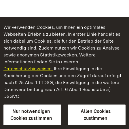
Wir verwenden Cookies, um Ihnen ein optimales
Webseiten-Erlebnis zu bieten. In erster Linie handelt es
Kommen. Staunen. Genießen.
sich dabei um Cookies, die für den Betrieb der Seite
notwendig sind. Zudem nutzen wir Cookies zu Analyse-
sowie anonymen Statistikzwecken. Weitere
Informationen finden Sie in unseren
Datenschutzhinweisen.
Ihre Einwilligung in die
Kloster und Schloss Salem
Speicherung der Cookies und den Zugriff darauf erfolgt
nach § 25 Abs. 1 TTDSG, die Einwilligung in die weitere
Staatliche Schlösser und Gärten Baden-Württemberg
Datenverarbeitung nach Art. 6 Abs. 1 Buchstabe a)
DSGVO.
Kontakt
FAQ
Impressum
Datenschutz
Gebärdensprache
Leichte Sprache
Erklärung zur Barrierefreiheit
Nur notwendigen
Allen Cookies
BITV-konform (geprüfte Seiten)
Cookies zustimmen
zustimmen